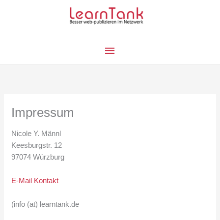
Zum
Inhalt
springen
Hauptmenü
Impressum
Nicole Y. Männl
Keesburgstr. 12
97074 Würzburg
E-Mail Kontakt
(info (at) learntank.de