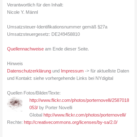
Verantwortlich für den Inhalt:
Nicole Y. Männl
Umsatzsteuer-Identifikationsnummer gemäß §27a
Umsatzsteuergesetz: DE249458810
Quellennachweise
am Ende dieser Seite.
Hinweis
Datenschutzerklärung
und
Impressum
-> für aktuellste Daten
und Kontakt: siehe vorhergehende Links bei NYdigital
Quellen Fotos/Bilder/Texte
:
http://www.flickr.com/photos/porternovelli/2587018
053/
by Porter Novelli
Global
http://www.flickr.com/photos/porternovelli/
Rechte:
http://creativecommons.org/licenses/by-sa/2.0/