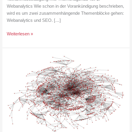
Webanalytics Wie schon in der Vorankündigung beschrieben,
wird es um zwei zusammenhängende Themenblöcke gehen:
Webanalytics und SEO. […]
Anmeldung
Weiterlesen »
zum
LearnTank
Berlin
4:
Webanalytics
und
SEO