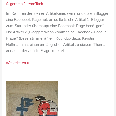
Allgemein
/
LearnTank
Im Rahmen der kleinen Artikelserie, wann und ob ein Blogger
eine Facebook Page nutzen sollte (siehe Artikel 1 „Blogger
zum Start oder überhaupt eine Facebook-Page benötigen“
und Artikel 2 „Blogger: Wann kommt eine Facebook-Page in
Frage? (Leserstimmen)„) ein Roundup dazu. Kerstin
Hoffmann hat einen umfänglichen Artikel zu diesem Thema
verfasst, der auf die Frage konkret
Blog
Weiterlesen »
Inhalte
zu
Facebook
Inhalten:
Linkdump
oder
manuelle
Pflege