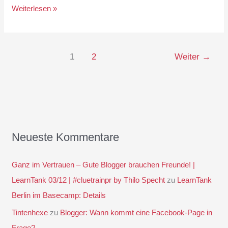
Blogger:
Weiterlesen »
Wann
kommt
eine
1
2
Weiter
→
Facebook-
Page
in
Frage?
Teil
2
Neueste Kommentare
Ganz im Vertrauen – Gute Blogger brauchen Freunde! |
LearnTank 03/12 | #cluetrainpr by Thilo Specht
zu
LearnTank
Berlin im Basecamp: Details
Tintenhexe
zu
Blogger: Wann kommt eine Facebook-Page in
Frage?