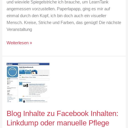
und wieviele Spiegelstriche ich brauche, um LearnTank
angemessen vorzustellen. Paperlapapp, ging es mir auf
einmal durch den Kopf, ich bin doch auch ein visueller
Mensch. Kreise, Striche und Farben, das genügt! Die nächste
Veranstaltung
Was
Weiterlesen »
ist
LearnTank
–
eine
grafische
Erklärung
Blog Inhalte zu Facebook Inhalten:
Linkdump oder manuelle Pflege